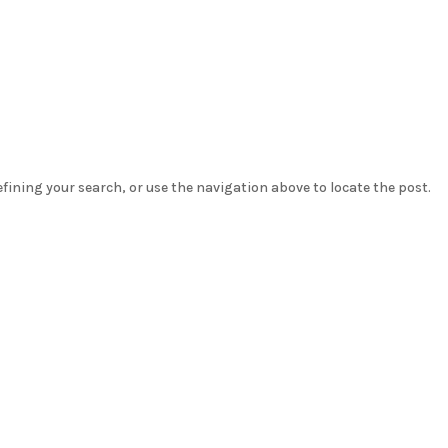
PORTFOLIO
OLDBLOG
OLD_QUI SUIS-JE 
efining your search, or use the navigation above to locate the post.